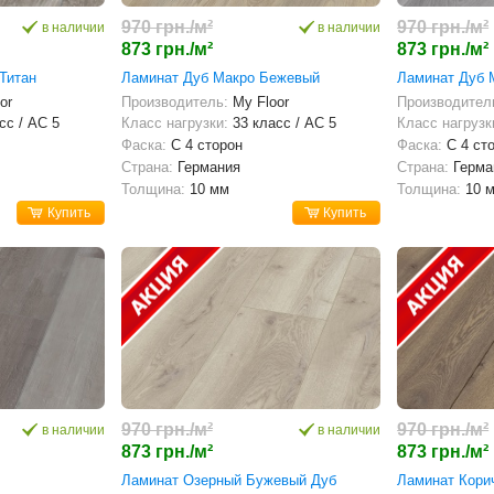
970 грн./м²
970 грн./м²
в наличии
в наличии
873 грн./м²
873 грн./м²
Титан
Ламинат Дуб Макро Бежевый
Ламинат Дуб 
or
Производитель:
My Floor
Производител
сс / AC 5
Класс нагрузки:
33 класс / AC 5
Класс нагрузк
Фаска:
С 4 сторон
Фаска:
С 4 ст
Страна:
Германия
Страна:
Герма
Толщина:
10 мм
Толщина:
10 
Купить
Купить
970 грн./м²
970 грн./м²
в наличии
в наличии
873 грн./м²
873 грн./м²
Ламинат Озерный Бужевый Дуб
Ламинат Кори