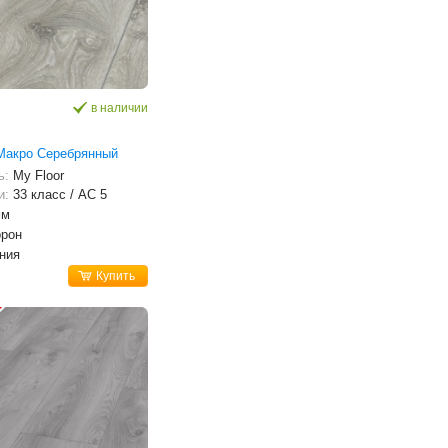
в наличии
Макро Серебрянный
ь:
My Floor
и:
33 класс / AC 5
мм
орон
ния
Купить