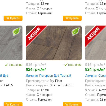
Толщина:
12 мм
Толщина:
12 
Фаска:
С 4 сторон
Фаска:
С 4 ст
Страна:
Германия
Страна:
Герма
Купить
Купить
916 грн./м²
916 грн./м²
в наличии
в наличии
824 грн./м²
824 грн./м²
ой Дуб
Ламинат Петерсон Дуб Темный
Ламинат Сови
or
Производитель:
My Floor
Производител
сс / AC 5
Класс нагрузки:
33 класс / AC 5
Класс нагрузк
Толщина:
12 мм
Фаска:
С 4 ст
Фаска:
С 4 сторон
Страна:
Герма
Страна:
Германия
Толщина:
12 
Купить
Купить