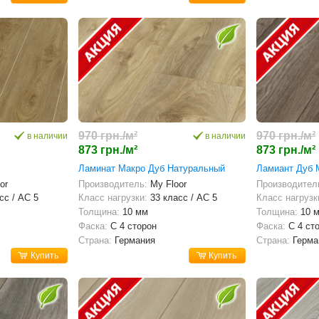
970 грн./м²
970 грн./м²
в наличии
в наличии
873 грн./м²
873 грн./м²
Ламинат Макро Дуб Натуральный
Ламиант Дуб 
or
Производитель:
My Floor
Производител
сс / AC 5
Класс нагрузки:
33 класс / AC 5
Класс нагрузк
Толщина:
10 мм
Толщина:
10 
Фаска:
С 4 сторон
Фаска:
С 4 ст
Страна:
Германия
Страна:
Герма
Купить
Купить