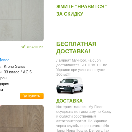
ЖМИТЕ "НРАВИТСЯ"
ЗА СКИДКУ
БЕСПЛАТНАЯ
в наличии
ДОСТАВКА!
Давос
Ламинат My-Floor, Falquon
доставляется БЕСПЛАТНО по
ь:
Krono Swiss
Украине при условии покупки
и:
33 класс / AC 5
100 м2!!!
орон
цария
мм
Купить
ДОСТАВКА
Интернет-магазин My-Floor
осуществляет доставку по Киеву
и области собственным
автотранспортом. По Украине
через службы перевозчиков Ин-
Тайм, Нова Пошта, Delivery. Так