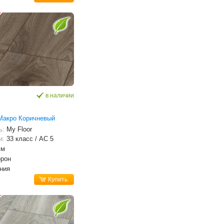
в наличии
Макро Коричневый
ь:
My Floor
и:
33 класс / AC 5
мм
орон
ния
Купить