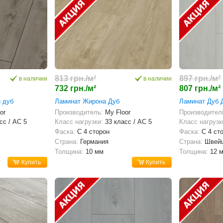
813 грн./м²
897 грн./м²
в наличии
в наличии
732 грн./м²
807 грн./м²
 дуб
Ламинат Жирона Дуб
Ламинат Дуб 
or
Производитель:
My Floor
Производител
сс / AC 5
Класс нагрузки:
33 класс / AC 5
Класс нагрузк
Фаска:
С 4 сторон
Фаска:
С 4 ст
Страна:
Германия
Страна:
Швей
Толщина:
10 мм
Толщина:
12 
Купить
Купить