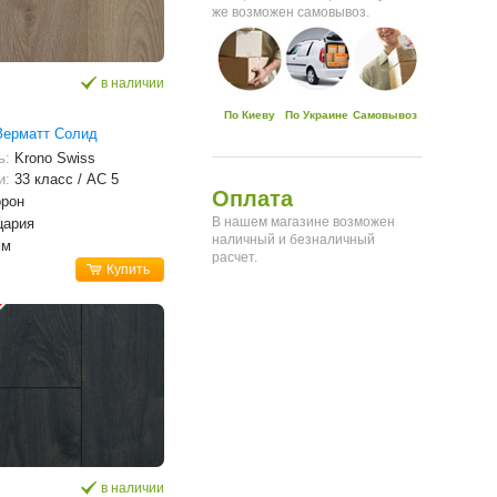
же возможен самовывоз.
в наличии
По Киеву
По Украине
Самовывоз
Зерматт Солид
ь:
Krono Swiss
и:
33 класс / AC 5
Оплата
орон
В нашем магазине возможен
цария
наличный и безналичный
мм
расчет.
Купить
в наличии