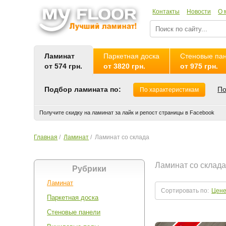
Контакты
Новости
О 
Ламинат
Паркетная доска
Стеновые па
от 574 грн.
от 3820 грн.
от 975 грн.
Подбор ламината по:
По
По характеристикам
Получите скидку на ламинат за лайк и репост страницы в Facebook
Главная
/
Ламинат
/
Ламинат со склада
Ламинат со склад
Рубрики
Ламинат
Сортировать по:
Цен
Паркетная доска
Стеновые панели