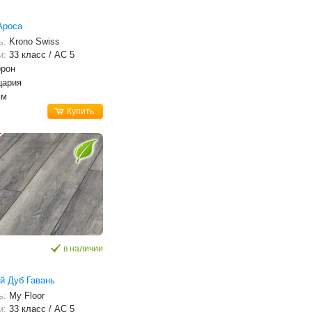
Ароса
ь:
Krono Swiss
и:
33 класс / AC 5
орон
цария
мм
Купить
в наличии
й Дуб Гавань
ь:
My Floor
и:
33 класс / AC 5