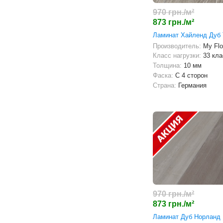
970 грн./м²
873 грн./м²
Ламинат Хайленд Дуб 
Производитель:
My Flo
Класс нагрузки:
33 кла
Толщина:
10 мм
Фаска:
С 4 сторон
Страна:
Германия
970 грн./м²
873 грн./м²
Ламинат Дуб Норланд