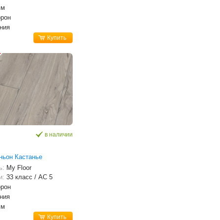
мм
орон
ния
Купить
в наличии
ньон Кастанье
ь:
My Floor
и:
33 класс / AC 5
орон
ния
мм
Купить