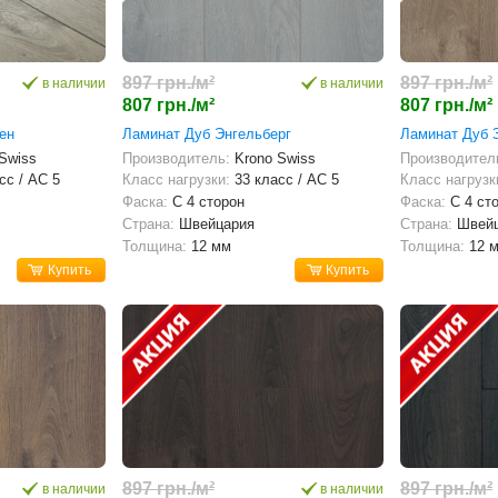
897 грн./м²
897 грн./м²
в наличии
в наличии
807 грн./м²
807 грн./м²
ен
Ламинат Дуб Энгельберг
Ламинат Дуб 
 Swiss
Производитель:
Krono Swiss
Производител
сс / AC 5
Класс нагрузки:
33 класс / AC 5
Класс нагрузк
Фаска:
С 4 сторон
Фаска:
С 4 ст
Страна:
Швейцария
Страна:
Швей
Толщина:
12 мм
Толщина:
12 
Купить
Купить
897 грн./м²
897 грн./м²
в наличии
в наличии