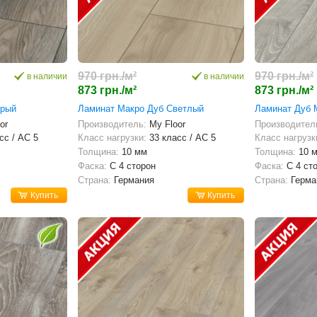
970 грн./м²
970 грн./м²
в наличии
в наличии
873 грн./м²
873 грн./м²
ерый
Ламинат Макро Дуб Светлый
Ламинат Дуб 
or
Производитель:
My Floor
Производител
сс / AC 5
Класс нагрузки:
33 класс / AC 5
Класс нагрузк
Толщина:
10 мм
Толщина:
10 
Фаска:
С 4 сторон
Фаска:
С 4 ст
Страна:
Германия
Страна:
Герма
Купить
Купить