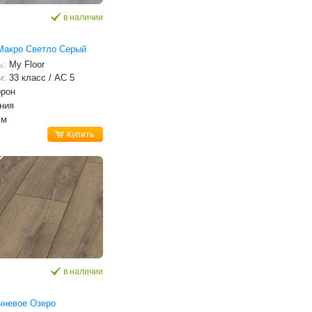
в наличии
Макро Светло Серый
ь:
My Floor
и:
33 класс / AC 5
орон
ния
мм
Купить
в наличии
чневое Озеро