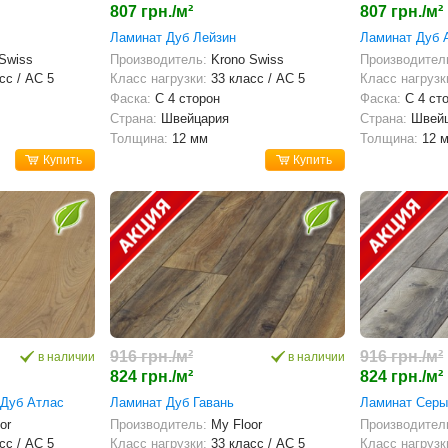
807 грн./м²
807 грн./м²
Ламинат Дуб Лейзин
Ламинат Дуб 
 Swiss
Производитель:
Krono Swiss
Производител
сс / AC 5
Класс нагрузки:
33 класс / AC 5
Класс нагрузк
Фаска:
С 4 сторон
Фаска:
С 4 ст
Страна:
Швейцария
Страна:
Швей
Толщина:
12 мм
Толщина:
12 
Купить
Купить
916 грн./м²
916 грн./м²
в наличии
в наличии
824 грн./м²
824 грн./м²
 Дуб Атлас
Ламинат Дуб Гавань
Ламинат Серы
or
Производитель:
My Floor
Производител
сс / AC 5
Класс нагрузки:
33 класс / AC 5
Класс нагрузк