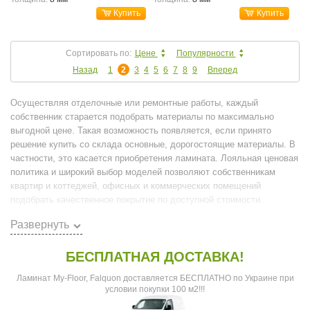
Купить
Купить
Сортировать по:
Цене
Популярности
Назад
1
2
3
4
5
6
7
8
9
Вперед
Осуществляя отделочные или ремонтные работы, каждый
собственник старается подобрать материалы по максимально
выгодной цене. Такая возможность появляется, если принято
решение купить со склада основные, дорогостоящие материалы. В
частности, это касается приобретения ламината. Лояльная ценовая
политика и широкий выбор моделей позволяют собственникам
квартир и коттеджей, офисных и коммерческих помещений
подобрать качественное покрытие по доступной стоимости.
Развернуть
Особенности формирования более
доступной цены
БЕСПЛАТНАЯ ДОСТАВКА!
Проанализировав рынок отделочных материалов, не сложно прийти
k
Ламинат My-Floor, Falquon доставляется БЕСПЛАТНО по Украине при
к выводу, что
цена на ламинат
со склада заметно отличается от
условии покупки 100 м2!!!
розничных расценок. Это связанно, в первую очередь с тем, что на