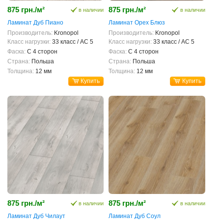
875 грн./м²
875 грн./м²
в наличии
в наличии
Ламинат Дуб Пиано
Ламинат Орех Блюз
Производитель:
Kronopol
Производитель:
Kronopol
Класс нагрузки:
33 класс / AC 5
Класс нагрузки:
33 класс / AC 5
Фаска:
С 4 сторон
Фаска:
С 4 сторон
Страна:
Польша
Страна:
Польша
Толщина:
12 мм
Толщина:
12 мм
Купить
Купить
875 грн./м²
875 грн./м²
в наличии
в наличии
Ламинат Дуб Чилаут
Ламинат Дуб Соул