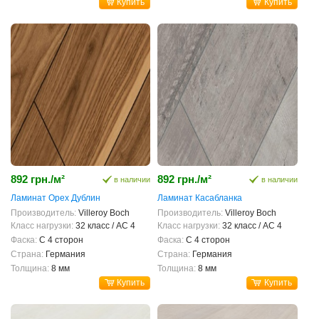
Купить
Купить
892 грн./м²
892 грн./м²
в наличии
в наличии
Ламинат Орех Дублин
Ламинат Касабланка
Производитель:
Villeroy Boch
Производитель:
Villeroy Boch
Класс нагрузки:
32 класс / AC 4
Класс нагрузки:
32 класс / AC 4
Фаска:
С 4 сторон
Фаска:
С 4 сторон
Страна:
Германия
Страна:
Германия
Толщина:
8 мм
Толщина:
8 мм
Купить
Купить