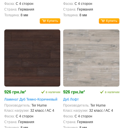
Фаска:
С 4 сторон
Фаска:
С 4 сторон
Страна:
Германия
Страна:
Германия
Толщина:
8 мм
Толщина:
8 мм
Купить
Купить
926 грн./м²
926 грн./м²
в наличии
в наличии
Ламинат Дуб Темно-Коричневый
Дуб Лофт
Производитель:
Ter Hurne
Производитель:
Ter Hurne
Класс нагрузки:
32 класс / AC 4
Класс нагрузки:
32 класс / AC 4
Фаска:
С 4 сторон
Фаска:
С 4 сторон
Страна:
Германия
Страна:
Германия
Толщина:
8 мм
Толщина:
8 мм