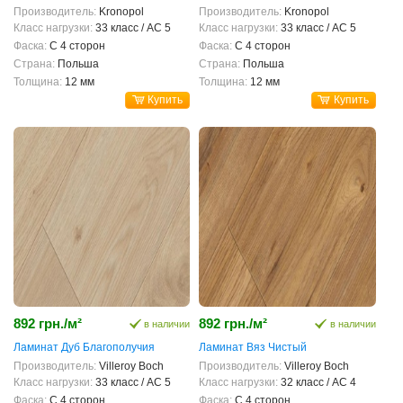
Производитель:
Kronopol
Производитель:
Kronopol
Класс нагрузки:
33 класс / AC 5
Класс нагрузки:
33 класс / AC 5
Фаска:
С 4 сторон
Фаска:
С 4 сторон
Страна:
Польша
Страна:
Польша
Толщина:
12 мм
Толщина:
12 мм
Купить
Купить
892 грн./м²
892 грн./м²
в наличии
в наличии
Ламинат Дуб Благополучия
Ламинат Вяз Чистый
Производитель:
Villeroy Boch
Производитель:
Villeroy Boch
Класс нагрузки:
33 класс / AC 5
Класс нагрузки:
32 класс / AC 4
Фаска:
С 4 сторон
Фаска:
С 4 сторон