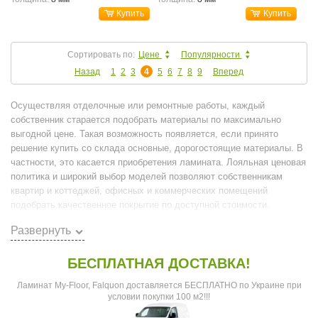
Купить
Купить
Сортировать по:
Цене
Популярности
Назад
1
2
3
4
5
6
7
8
9
Вперед
Осуществляя отделочные или ремонтные работы, каждый
собственник старается подобрать материалы по максимально
выгодной цене. Такая возможность появляется, если принято
решение купить со склада основные, дорогостоящие материалы. В
частности, это касается приобретения ламината. Лояльная ценовая
политика и широкий выбор моделей позволяют собственникам
квартир и коттеджей, офисных и коммерческих помещений
подобрать качественное покрытие по доступной стоимости.
Развернуть
Особенности формирования более
доступной цены
БЕСПЛАТНАЯ ДОСТАВКА!
Проанализировав рынок отделочных материалов, не сложно прийти
k
Ламинат My-Floor, Falquon доставляется БЕСПЛАТНО по Украине при
к выводу, что
цена на ламинат
со склада заметно отличается от
условии покупки 100 м2!!!
розничных расценок. Это связанно, в первую очередь с тем, что на