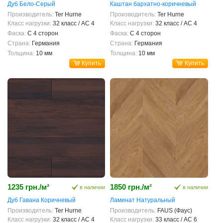
Дуб Бело-Серый
Каштан бархатно-коричневый
Производитель:
Ter Hurne
Производитель:
Ter Hurne
Класс нагрузки:
32 класс / AC 4
Класс нагрузки:
32 класс / AC 4
Фаска:
С 4 сторон
Фаска:
С 4 сторон
Страна:
Германия
Страна:
Германия
Толщина:
10 мм
Толщина:
10 мм
Купить
Купить
1235 грн./м²
1850 грн./м²
в наличии
в наличии
Дуб Гавана Коричневый
Ламинат Натуральный
Производитель:
Ter Hurne
Производитель:
FAUS (Фаус)
Класс нагрузки:
32 класс / AC 4
Класс нагрузки:
33 класс / AC 6