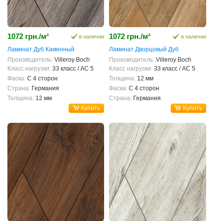
1072 грн./м²
1072 грн./м²
в наличии
в наличии
Ламинат Дуб Каменный
Ламинат Дворцовый Дуб
Производитель:
Villeroy Boch
Производитель:
Villeroy Boch
Класс нагрузки:
33 класс / AC 5
Класс нагрузки:
33 класс / AC 5
Фаска:
С 4 сторон
Толщина:
12 мм
Страна:
Германия
Фаска:
С 4 сторон
Толщина:
12 мм
Страна:
Германия
Купить
Купить