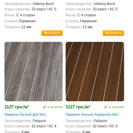
Производитель:
Villeroy Boch
Производитель:
Villeroy Boch
Класс нагрузки:
33 класс / AC 5
Класс нагрузки:
33 класс / AC 5
Фаска:
С 4 сторон
Фаска:
С 4 сторон
Страна:
Германия
Страна:
Германия
Толщина:
12 мм
Толщина:
12 мм
Купить
Купить
1127 грн./м²
1127 грн./м²
в наличии
в наличии
Ламинат Белый Дуб Мат
Ламинат Каньон Андироба Мат
Производитель:
Falquon
Производитель:
Falquon
Класс нагрузки:
32 класс / AC 4
Класс нагрузки:
32 класс / AC 4
Толщина:
8 мм
Толщина:
8 мм