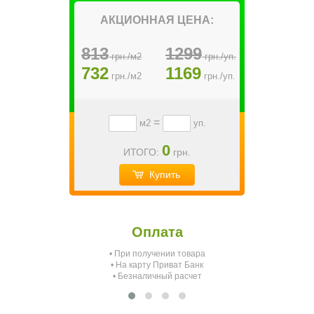
АКЦИОННАЯ ЦЕНА:
813
1299
грн./м2
грн./уп.
732
1169
грн./м2
грн./уп.
=
м2
уп.
0
ИТОГО:
грн.
Купить
Оплата
• При получении товара
О
• На карту Приват Банк
• Безналичный расчет