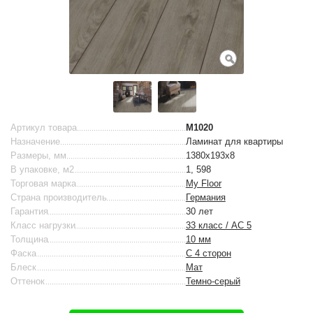
Артикул товара
M1020
Назначение
Ламинат для квартиры
Размеры, мм
1380х193х8
В упаковке, м2
1, 598
Торговая марка
My Floor
Страна производитель
Германия
Гарантия
30 лет
Класс нагрузки
33 класс / AC 5
Толщина
10 мм
Фаска
С 4 сторон
Блеск
Мат
Оттенок
Темно-серый