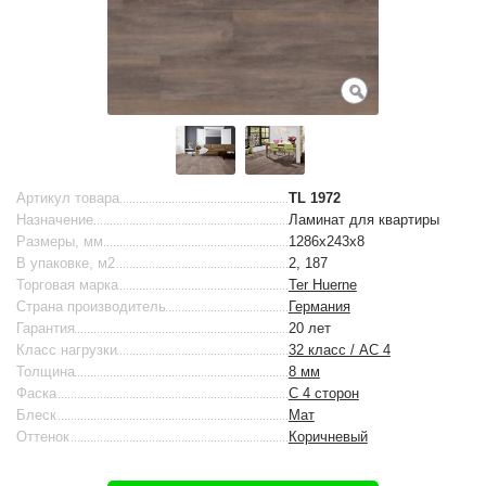
Артикул товара
TL 1972
Назначение
Ламинат для квартиры
Размеры, мм
1286х243х8
В упаковке, м2
2, 187
Торговая марка
Ter Huerne
Страна производитель
Германия
Гарантия
20 лет
Класс нагрузки
32 класс / AC 4
Толщина
8 мм
Фаска
С 4 сторон
Блеск
Мат
Оттенок
Коричневый