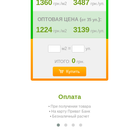
1360
3487
грн./м2
грн./уп.
ОПТОВАЯ ЦЕНА (
):
от 35 уп.
1224
3139
грн./м2
грн./уп.
=
м2
уп.
0
ИТОГО:
грн.
Купить
Оплата
• При получении товара
О
• На карту Приват Банк
• Безналичный расчет