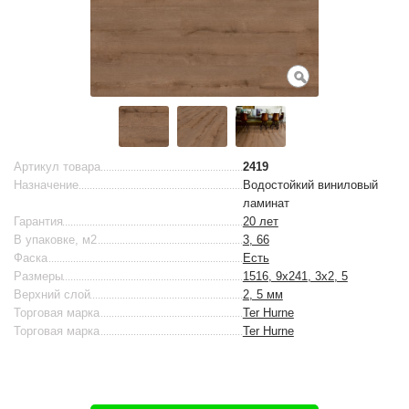
Артикул товара
2419
Назначение
Водостойкий виниловый
ламинат
Гарантия
20 лет
В упаковке, м2
3, 66
Фаска
Есть
Размеры
1516, 9x241, 3x2, 5
Верхний слой
2, 5 мм
Торговая марка
Ter Hurne
Торговая марка
Ter Hurne