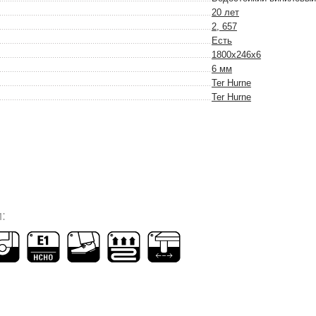
20 лет
2, 657
Есть
1800x246x6
6 мм
Ter Hurne
Ter Hurne
: