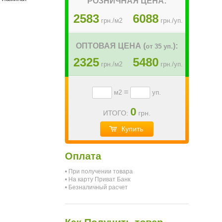
РОЗНИЧНАЯ ЦЕНА:
2583
6088
грн./м2
грн./уп.
ОПТОВАЯ ЦЕНА (
):
от 35 уп.
2325
5480
грн./м2
грн./уп.
=
м2
уп.
0
ИТОГО:
грн.
Купить
Оплата
• При получении товара
• На карту Приват Банк
• Безналичный расчет