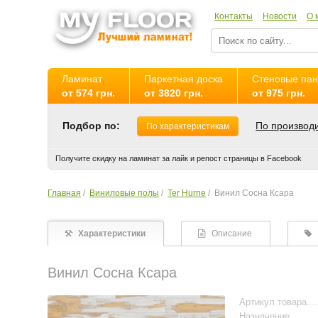
Контакты
Новости
О 
Ламинат
Паркетная доска
Стеновые па
от 574 грн.
от 3820 грн.
от 975 грн.
Подбор по:
По производ
По характеристикам
Получите скидку на ламинат за лайк и репост страницы в Facebook
Главная
/
Виниловые полы
/
Ter Hurne
/
Винил Сосна Ксара
Характеристики
Описание
Винил Сосна Ксара
Артикул товара
Назначение