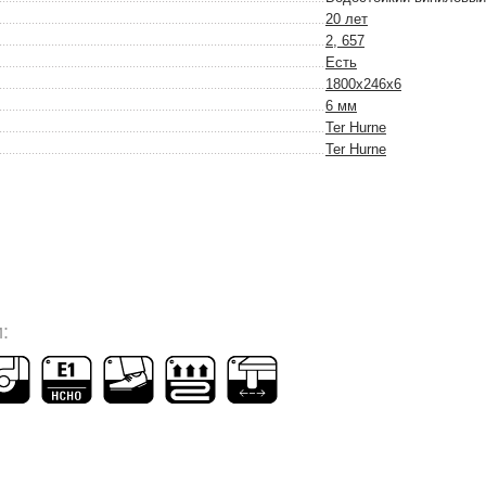
20 лет
2, 657
Есть
1800x246x6
6 мм
Ter Hurne
Ter Hurne
: