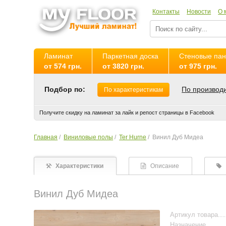
Контакты
Новости
О 
Ламинат
Паркетная доска
Стеновые па
от 574 грн.
от 3820 грн.
от 975 грн.
Подбор по:
По производ
По характеристикам
Получите скидку на ламинат за лайк и репост страницы в Facebook
Главная
/
Виниловые полы
/
Ter Hurne
/
Винил Дуб Мидеа
Характеристики
Описание
Винил Дуб Мидеа
Артикул товара
Назначение