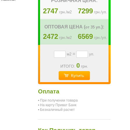
РОЗНИЧНАЯ ЦЕНА:
2747
7299
грн./м2
грн./уп.
ОПТОВАЯ ЦЕНА (
):
от 35 уп.
2472
6569
грн./м2
грн./уп.
=
м2
уп.
0
ИТОГО:
грн.
Купить
Оплата
• При получении товара
• На карту Приват Банк
• Безналичный расчет