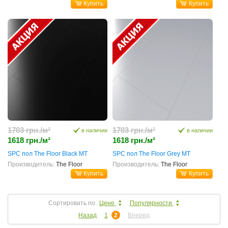
Купить
Купить
1703 грн./м²
1703 грн./м²
в наличии
в наличии
1618 грн./м²
1618 грн./м²
SPC пол The Floor Black MT
SPC пол The Floor Grey MT
Производитель:
The Floor
Производитель:
The Floor
Купить
Купить
Сортировать по:
Цене
Популярности
Назад
1
2
Вперед