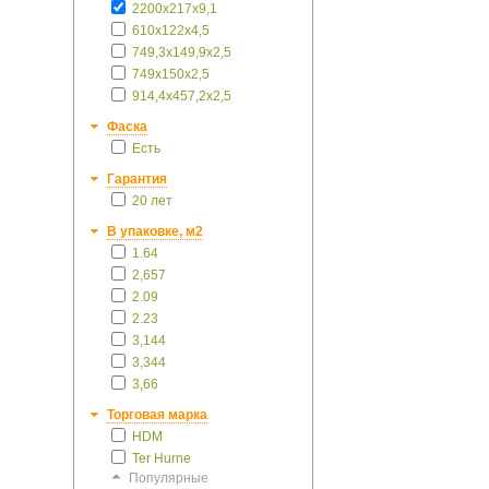
2200х217х9,1
610х122х4,5
749,3x149,9x2,5
749х150х2,5
914,4х457,2х2,5
Фаска
Есть
Гарантия
20 лет
В упаковке, м2
1.64
2,657
2.09
2.23
3,144
3,344
3,66
Торговая марка
HDM
Ter Hurne
Популярные