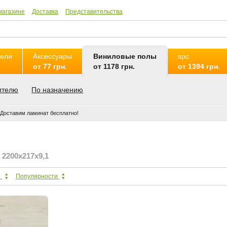
магазине
Доставка
Представительства
нели
Аксессуары
Виниловые полы
spc
от 77 грн.
от 1178 грн.
от 1394 грн.
ителю
По назначению
Доставим ламинат бесплатно!
2200х217х9,1
е
Популярности