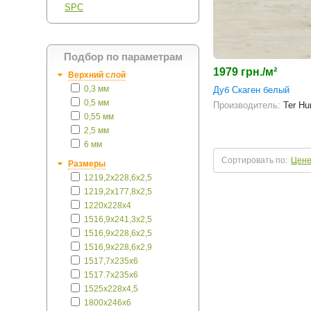
SPC
Подбор по параметрам
1979 грн./м²
Верхний слой
0,3 мм
Дуб Скаген белый
0,5 мм
Производитель:
Ter Hu
0,55 мм
2,5 мм
6 мм
Сортировать по:
Цен
Размеры
1219,2x228,6x2,5
1219,2х177,8х2,5
1220х228х4
1516,9x241,3x2,5
1516,9х228,6х2,5
1516,9х228,6х2,9
1517,7x235x6
1517.7x235x6
1525х228х4,5
1800x246x6