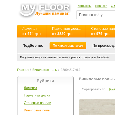
Контакты
Новости
О 
Ламинат
Паркетная доска
Стеновые па
от 574 грн.
от 3820 грн.
от 975 грн.
Подбор по:
По производ
По характеристикам
Получите скидку на ламинат за лайк и репост страницы в Facebook
Главная
/
Виниловые полы
/
2200х217х9,1
Виниловые полы - 
Рубрики
Ламинат
Сортировать по:
Цен
Паркетная доска
Стеновые панели
Виниловые полы