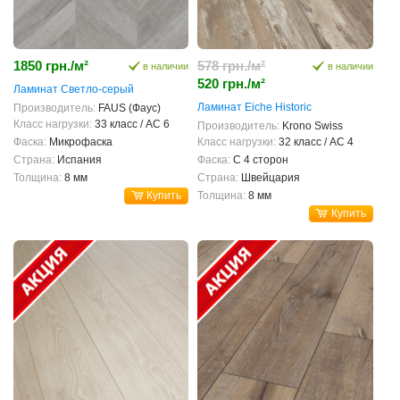
1850 грн./м²
578 грн./м²
в наличии
в наличии
520 грн./м²
Ламинат Светло-серый
Ламинат Eiche Historic
Производитель:
FAUS (Фаус)
Класс нагрузки:
33 класс / AC 6
Производитель:
Krono Swiss
Фаска:
Микрофаска
Класс нагрузки:
32 класс / AC 4
Страна:
Испания
Фаска:
С 4 сторон
Толщина:
8 мм
Страна:
Швейцария
Купить
Толщина:
8 мм
Купить