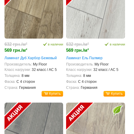
632 грн./м²
632 грн./м²
в наличии
в наличии
569 грн./м²
569 грн./м²
Ламинат Дуб Харбор Бежевый
Ламинат Ель Палмер
Производитель:
My Floor
Производитель:
My Floor
Класс нагрузки:
32 класс / AC 5
Класс нагрузки:
32 класс / AC 5
Толщина:
8 мм
Толщина:
8 мм
Фаска:
С 4 сторон
Фаска:
С 4 сторон
Страна:
Германия
Страна:
Германия
Купить
Купить