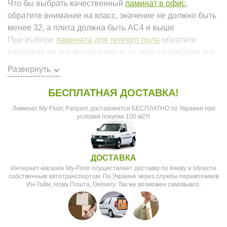
Что бы выбрать качественный
ламинат в офис
,
обратите внимание на класс, значение не должно быть
менее 32, а плита должна быть AC4 и выше
При выборе
ламината для теплого пола
обратите
внимание на его экологичность т.к. при нагревании все
формальдегидные смолы начинают испарятся в воздух
Развернуть
БЕСПЛАТНАЯ ДОСТАВКА!
k
Ламинат My-Floor, Falquon доставляется БЕСПЛАТНО по Украине при
условии покупки 100 м2!!!
ДОСТАВКА
Интернет-магазин My-Floor осуществляет доставку по Киеву и области
собственным автотранспортом. По Украине через службы перевозчиков
Ин-Тайм, Нова Пошта, Delivery. Так же возможен самовывоз.