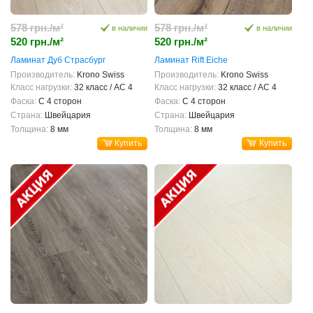
578 грн./м²
578 грн./м²
в наличии
в наличии
520 грн./м²
520 грн./м²
Ламинат Дуб Страсбург
Ламинат Rift Eiche
Производитель:
Krono Swiss
Производитель:
Krono Swiss
Класс нагрузки:
32 класс / AC 4
Класс нагрузки:
32 класс / AC 4
Фаска:
С 4 сторон
Фаска:
С 4 сторон
Страна:
Швейцария
Страна:
Швейцария
Толщина:
8 мм
Толщина:
8 мм
Купить
Купить