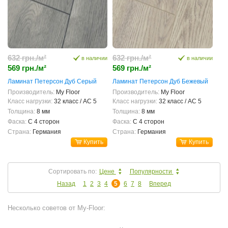
632 грн./м²
632 грн./м²
в наличии
в наличии
569 грн./м²
569 грн./м²
Ламинат Петерсон Дуб Серый
Ламинат Петерсон Дуб Бежевый
Производитель:
My Floor
Производитель:
My Floor
Класс нагрузки:
32 класс / AC 5
Класс нагрузки:
32 класс / AC 5
Толщина:
8 мм
Толщина:
8 мм
Фаска:
С 4 сторон
Фаска:
С 4 сторон
Страна:
Германия
Страна:
Германия
Купить
Купить
Сортировать по:
Цене
Популярности
Назад
1
2
3
4
5
6
7
8
Вперед
Несколько советов от My-Floor: