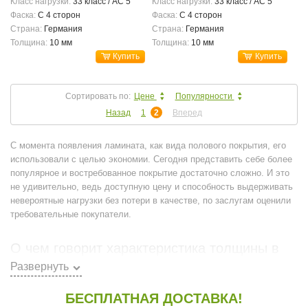
Класс нагрузки:
33 класс / AC 5
Класс нагрузки:
33 класс / AC 5
Фаска:
С 4 сторон
Фаска:
С 4 сторон
Страна:
Германия
Страна:
Германия
Толщина:
10 мм
Толщина:
10 мм
Купить
Купить
Сортировать по:
Цене
Популярности
Назад
1
2
Вперед
С момента появления ламината, как вида полового покрытия, его
использовали с целью экономии. Сегодня представить себе более
популярное и востребованное покрытие достаточно сложно. И это
не удивительно, ведь доступную цену и способность выдерживать
невероятные нагрузки без потери в качестве, по заслугам оценили
требовательные покупатели.
О чем говорит характеристика толщины в
10 мм
Развернуть
Приняв решение
купить ламинат
, покупатель изучает основные
БЕСПЛАТНАЯ ДОСТАВКА!
виды такого покрытия и разбирается в базовых отличиях. Помимо