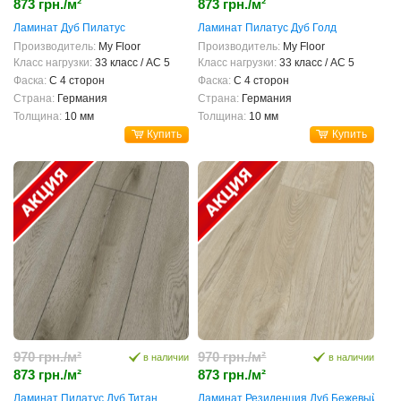
873 грн./м²
873 грн./м²
Ламинат Дуб Пилатус
Ламинат Пилатус Дуб Голд
Производитель:
My Floor
Производитель:
My Floor
Класс нагрузки:
33 класс / AC 5
Класс нагрузки:
33 класс / AC 5
Фаска:
С 4 сторон
Фаска:
С 4 сторон
Страна:
Германия
Страна:
Германия
Толщина:
10 мм
Толщина:
10 мм
Купить
Купить
970 грн./м²
970 грн./м²
в наличии
в наличии
873 грн./м²
873 грн./м²
Ламинат Пилатус Дуб Титан
Ламинат Резиденция Дуб Бежевый