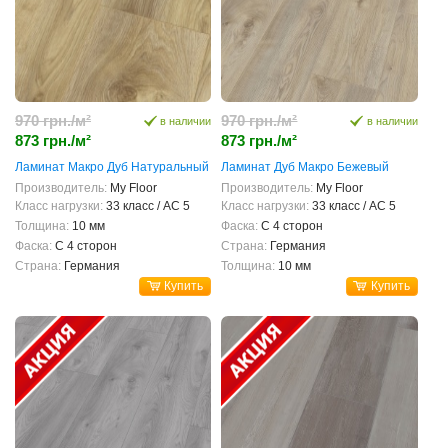
970 грн./м²
970 грн./м²
в наличии
в наличии
873 грн./м²
873 грн./м²
Ламинат Макро Дуб Натуральный
Ламинат Дуб Макро Бежевый
Производитель:
My Floor
Производитель:
My Floor
Класс нагрузки:
33 класс / AC 5
Класс нагрузки:
33 класс / AC 5
Толщина:
10 мм
Фаска:
С 4 сторон
Фаска:
С 4 сторон
Страна:
Германия
Страна:
Германия
Толщина:
10 мм
Купить
Купить