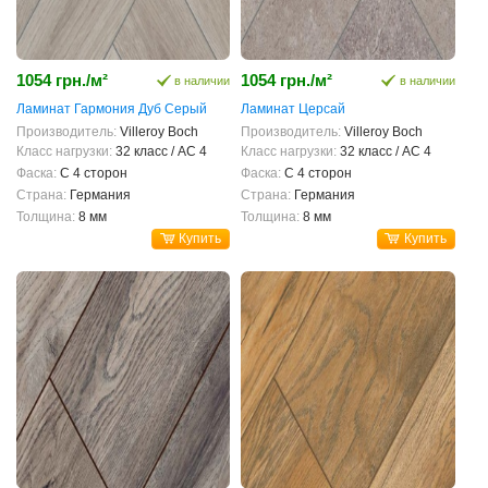
1054 грн./м²
1054 грн./м²
в наличии
в наличии
Ламинат Гармония Дуб Серый
Ламинат Церсай
Производитель:
Villeroy Boch
Производитель:
Villeroy Boch
Класс нагрузки:
32 класс / AC 4
Класс нагрузки:
32 класс / AC 4
Фаска:
С 4 сторон
Фаска:
С 4 сторон
Страна:
Германия
Страна:
Германия
Толщина:
8 мм
Толщина:
8 мм
Купить
Купить