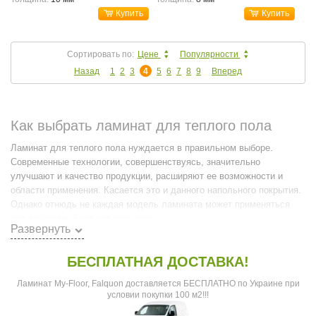
Купить
Купить
Сортировать по:
Цене
Популярности
Назад
1
2
3
4
5
6
7
8
9
Вперед
Как выбрать ламинат для теплого пола
Ламинат для теплого пола нуждается в правильном выборе.
Современные технологии, совершенствуясь, значительно
улучшают и качество продукции, расширяют ее возможности и
области применения. Касается это и данного напольного покрытия.
Однако отнюдь не каждая модель ламината может применяться
под конкретный тип теплого пола.
Развернуть
Выбирая ламинат под теплый пол, в первую очередь необходимо
оценить степень нагрева рабочего элемента прибора или
БЕСПЛАТНАЯ ДОСТАВКА!
конструкции. Так, если речь идет о пленочных теплых полах, то
угрозы к разрушению структуры напольного покрытия они
k
Ламинат My-Floor, Falquon доставляется БЕСПЛАТНО по Украине при
практически не несут. Это связано с тем, что рабочая поверхность
условии покупки 100 м2!!!
нагревателей (в режиме работы) редко превышает 27 – 28 градусов.