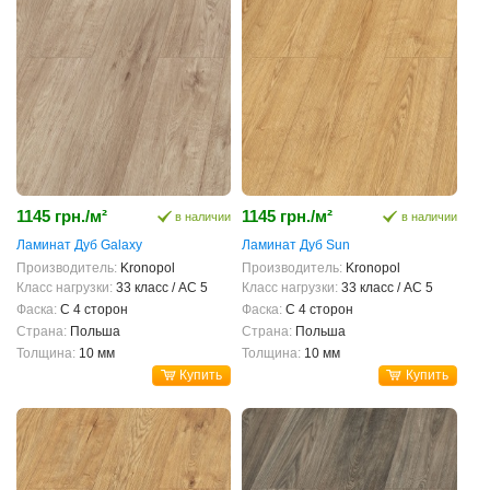
1145 грн./м²
1145 грн./м²
в наличии
в наличии
Ламинат Дуб Galaxy
Ламинат Дуб Sun
Производитель:
Kronopol
Производитель:
Kronopol
Класс нагрузки:
33 класс / AC 5
Класс нагрузки:
33 класс / AC 5
Фаска:
С 4 сторон
Фаска:
С 4 сторон
Страна:
Польша
Страна:
Польша
Толщина:
10 мм
Толщина:
10 мм
Купить
Купить