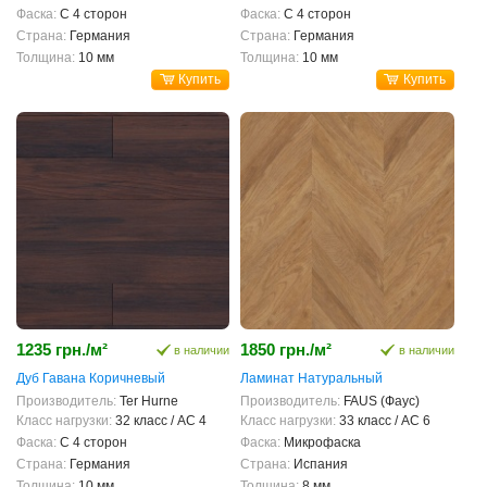
Фаска:
С 4 сторон
Фаска:
С 4 сторон
Страна:
Германия
Страна:
Германия
Толщина:
10 мм
Толщина:
10 мм
Купить
Купить
1235 грн./м²
1850 грн./м²
в наличии
в наличии
Дуб Гавана Коричневый
Ламинат Натуральный
Производитель:
Ter Hurne
Производитель:
FAUS (Фаус)
Класс нагрузки:
32 класс / AC 4
Класс нагрузки:
33 класс / AC 6
Фаска:
С 4 сторон
Фаска:
Микрофаска
Страна:
Германия
Страна:
Испания
Толщина:
10 мм
Толщина:
8 мм