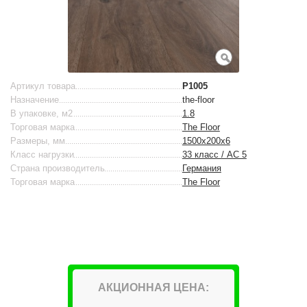
Артикул товара
P1005
Назначение
the-floor
В упаковке, м2
1.8
Торговая марка
The Floor
Размеры, мм
1500х200х6
Класс нагрузки
33 класс / AC 5
Страна производитель
Германия
Торговая марка
The Floor
АКЦИОННАЯ ЦЕНА: