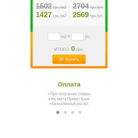
1502
2704
грн./м2
грн./уп.
1427
2569
грн./м2
грн./уп.
=
м2
уп.
0
ИТОГО:
грн.
Купить
Оплата
• При получении товара
О
• На карту Приват Банк
• Безналичный расчет