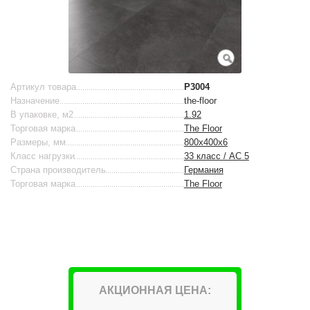
Артикул товара
Р3004
Назначение
the-floor
В упаковке, м2
1.92
Торговая марка
The Floor
Размеры, мм
800х400х6
Класс нагрузки
33 класс / AC 5
Страна производитель
Германия
Торговая марка
The Floor
АКЦИОННАЯ ЦЕНА: