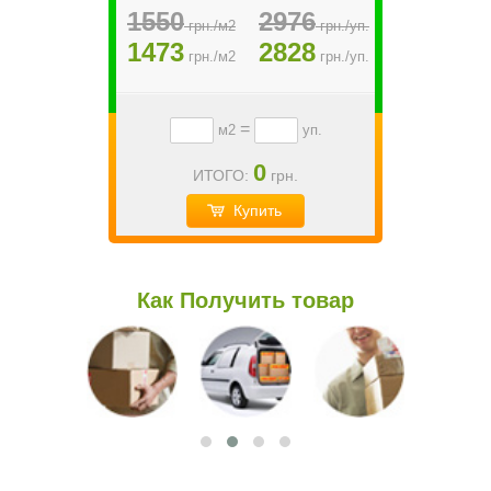
1550
2976
грн./м2
грн./уп.
1473
2828
грн./м2
грн./уп.
=
м2
уп.
0
ИТОГО:
грн.
Купить
Как Получить товар
По Киеву
По Украине
Самовывоз