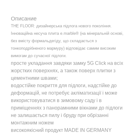
Описание
THE FLOOR: дизайнерська підлога нового покоління.
Інноваційна несуча плита e.marble® (на мінеральній основі,
без вмісту формальдегіду, що складається з
тонкоподрібненого мармуру) відповідає самим високим
вимогам до сучасної підлоги.
просте укладання завдяки замку 5G Click на всіх
жорстких поверхнях, а також поверх плитки з
цементними швами;
водостійке покриття для підлоги, надстійке до
деформацій, не потребує акліматизації і може
використовуватися в зимовому саду і в
приміщеннях з панорамними вікнами до підлоги
не залишається пилу і бруду при обрізанні
монтажним ножем