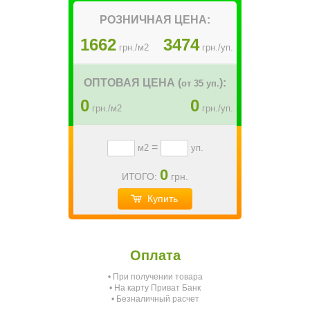
РОЗНИЧНАЯ ЦЕНА:
1662
3474
грн./м2
грн./уп.
ОПТОВАЯ ЦЕНА (
):
от 35 уп.
0
0
грн./м2
грн./уп.
=
м2
уп.
0
ИТОГО:
грн.
Купить
Оплата
• При получении товара
О
• На карту Приват Банк
• Безналичный расчет