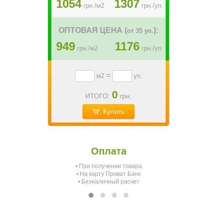
1054
1307
грн./м2
грн./уп.
ОПТОВАЯ ЦЕНА (
):
от 35 уп.
949
1176
грн./м2
грн./уп.
=
м2
уп.
0
ИТОГО:
грн.
Купить
Оплата
• При получении товара
О
• На карту Приват Банк
• Безналичный расчет