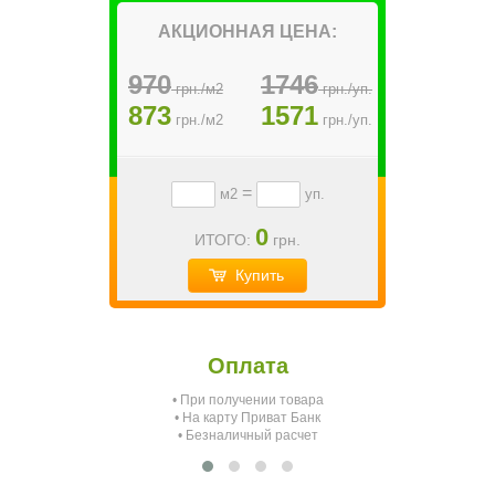
АКЦИОННАЯ ЦЕНА:
970
1746
грн./м2
грн./уп.
873
1571
грн./м2
грн./уп.
=
м2
уп.
0
ИТОГО:
грн.
Купить
Оплата
• При получении товара
О
• На карту Приват Банк
• Безналичный расчет