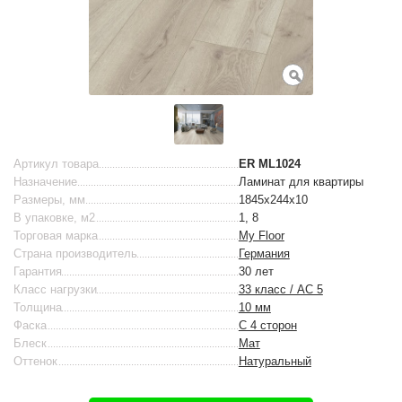
Артикул товара
ER ML1024
Назначение
Ламинат для квартиры
Размеры, мм
1845х244х10
В упаковке, м2
1, 8
Торговая марка
My Floor
Страна производитель
Германия
Гарантия
30 лет
Класс нагрузки
33 класс / AC 5
Толщина
10 мм
Фаска
С 4 сторон
Блеск
Мат
Оттенок
Натуральный