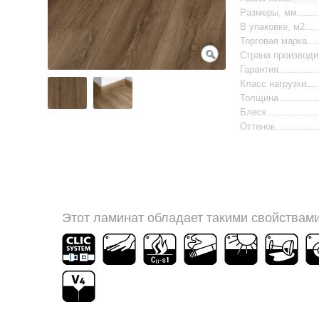
Размеры, мм
В упаковке, м2
Торговая марка
Страна производи
Гарантия
Класс нагрузки
Толщина
Блеск
Оттенок
Этот ламинат обладает такими свойствами