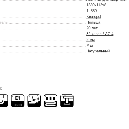
1380х113х8
1, 559
Kronopol
тель
Польша
20 лет
32 класс / AC 4
8 мм
Мат
Натуральный
: