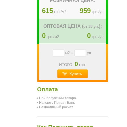
РОЗНИЧНАЯ ЦЕНА:
615
959
грн./м2
грн./уп.
ОПТОВАЯ ЦЕНА (
):
от 35 уп.
0
0
грн./м2
грн./уп.
=
м2
уп.
0
ИТОГО:
грн.
Купить
Оплата
• При получении товара
• На карту Приват Банк
• Безналичный расчет