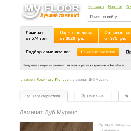
Контакты
Новости
О 
Ламинат
Паркетная доска
Стеновые па
от 574 грн.
от 3820 грн.
от 975 грн.
Подбор ламината по:
По
По характеристикам
Получите скидку на ламинат за лайк и репост страницы в Facebook
Главная
/
Ламинат
/
Kronopol
/
Ламинат Дуб Мурано
Характеристики
Описание
Ламинат Дуб Мурано
Артикул товара
Назначение