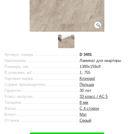
Артикул товара
D 3491
Назначение
Ламинат для квартиры
Размеры, мм
1380x159x8
В упаковке, м2
1, 755
Торговая марка
Kronopol
Страна производитель
Польша
Гарантия
30 лет
Класс нагрузки
33 класс / AC 5
Толщина
8 мм
Фаска
С 4 сторон
Блеск
Мат
Оттенок
Серый