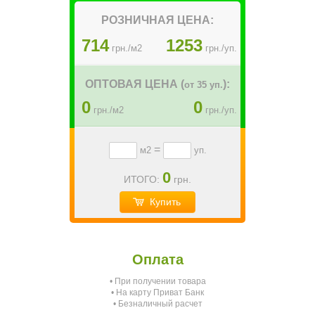
РОЗНИЧНАЯ ЦЕНА:
714
1253
грн./м2
грн./уп.
ОПТОВАЯ ЦЕНА (
):
от 35 уп.
0
0
грн./м2
грн./уп.
=
м2
уп.
0
ИТОГО:
грн.
Купить
Оплата
• При получении товара
О
• На карту Приват Банк
• Безналичный расчет