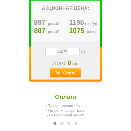
АКЦИОННАЯ ЦЕНА:
897
1195
грн./м2
грн./уп.
807
1075
грн./м2
грн./уп.
=
м2
уп.
0
ИТОГО:
грн.
Купить
Оплата
• При получении товара
О
• На карту Приват Банк
• Безналичный расчет