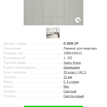
Артикул товара
D 3035 CP
Назначение
Ламинат для квартиры
Размеры, мм
1380x193x12
В упаковке, м2
1, 332
Торговая марка
Swiss Krono
Страна производитель
Швейцария
Класс нагрузки
33 класс / AC 5
Толщина
12 мм
Фаска
С 4 сторон
Блеск
Мат
Оттенок
Светлый
Оттенок
Светло-серый