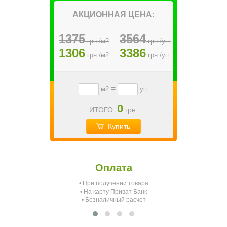
АКЦИОННАЯ ЦЕНА:
1375
3564
грн./м2
грн./уп.
1306
3386
грн./м2
грн./уп.
=
м2
уп.
0
ИТОГО:
грн.
Купить
Оплата
• При получении товара
О
• На карту Приват Банк
• Безналичный расчет