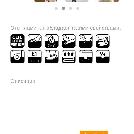
По Киеву
По Украине
Самовывоз
Этот ламинат обладает такими свойствами:
Описание