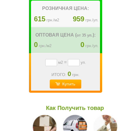
РОЗНИЧНАЯ ЦЕНА:
615
959
грн./м2
грн./уп.
ОПТОВАЯ ЦЕНА (
):
от 35 уп.
0
0
грн./м2
грн./уп.
=
м2
уп.
0
ИТОГО:
грн.
Купить
Как Получить товар