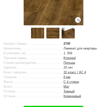
Артикул товара
2740
Назначение
Ламинат для квартиры
В упаковке, м2
1, 559
Торговая марка
Kronopol
Страна производитель
Польша
Гарантия
20 лет
Класс нагрузки
32 класс / AC 4
Толщина
8 мм
Фаска
С 4 сторон
Блеск
Мат
Оттенок
Темный
Оттенок
Коричневый