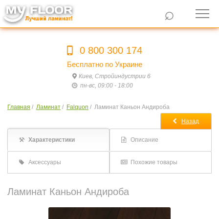
⌕
0 800 300 174
Бесплатно по Украине
Киев, Стройиндустрии 6
пн-вс, 09:00 - 18:00
Главная
/
Ламинат
/
Falquon
/
Ламинат Каньон Андироба
Назад
Характеристики
Описание
Аксессуары
Похожие товары
Ламинат Каньон Андироба