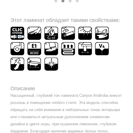
Этот ламинат обладает такими свойствами:
Описание
Насыщенный, глубокий тон ламината Canyon Andiroba внесет
роскошь в помещение любого стиля. Эта модель способна
обращать на себя внимание в нейтральных тонах интерьера
или становиться актуальным дополнением элементам
дизайна в цвете охры, приглушенном лимонном, глубоком