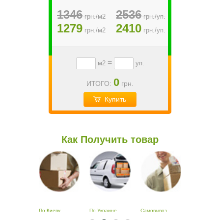
1346
2536
грн./м2
грн./уп.
1279
2410
грн./м2
грн./уп.
=
м2
уп.
0
ИТОГО:
грн.
Купить
Как Получить товар
По Киеву
По Украине
Самовывоз