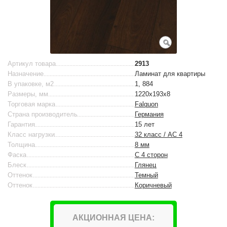
Артикул товара
2913
Назначение
Ламинат для квартиры
В упаковке, м2
1, 884
Размеры, мм
1220x193x8
Торговая марка
Falquon
Страна производитель
Германия
Гарантия
15 лет
Класс нагрузки
32 класс / AC 4
Толщина
8 мм
Фаска
С 4 сторон
Блеск
Глянец
Оттенок
Темный
Оттенок
Коричневый
АКЦИОННАЯ ЦЕНА: