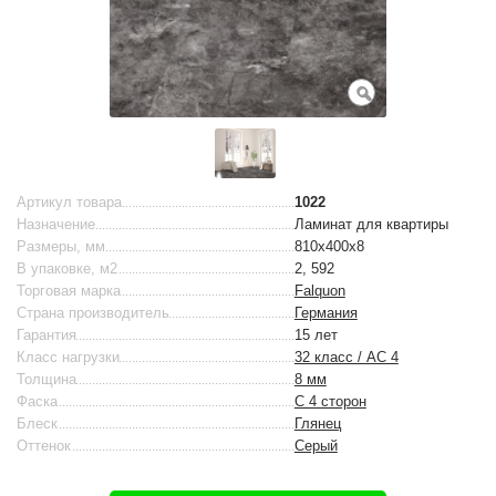
Артикул товара
1022
Назначение
Ламинат для квартиры
Размеры, мм
810х400х8
В упаковке, м2
2, 592
Торговая марка
Falquon
Страна производитель
Германия
Гарантия
15 лет
Класс нагрузки
32 класс / AC 4
Толщина
8 мм
Фаска
С 4 сторон
Блеск
Глянец
Оттенок
Серый