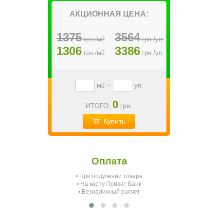
АКЦИОННАЯ ЦЕНА:
1375
3564
грн./м2
грн./уп.
1306
3386
грн./м2
грн./уп.
=
м2
уп.
0
ИТОГО:
грн.
Купить
Оплата
• При получении товара
О
• На карту Приват Банк
• Безналичный расчет